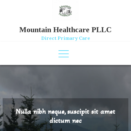
Skip
to
content
Mountain Healthcare PLLC
Direct Primary Care
Nulla nibh neque, suscipit sit amet
dictum nec